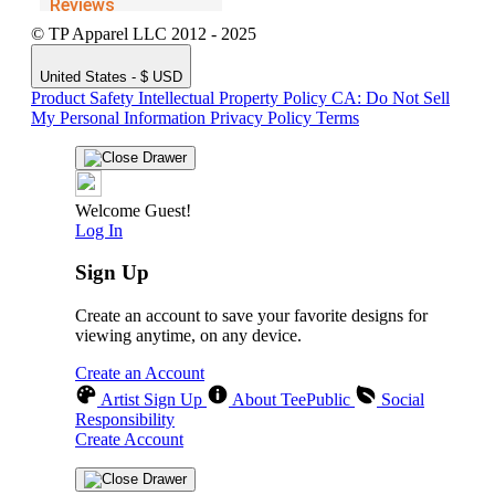
© TP Apparel LLC 2012 - 2025
United States - $ USD
Product Safety
Intellectual Property Policy
CA: Do Not Sell
My Personal Information
Privacy Policy
Terms
Welcome Guest!
Log In
Sign Up
Create an account to save your favorite designs for
viewing anytime, on any device.
Create an Account
Artist Sign Up
About TeePublic
Social
Responsibility
Create Account