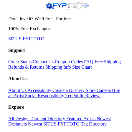
Don't love it? We'll fix it. For free.
100% Free Exchanges.
SITUS FYPTOTO
Support
Order Status
Contact Us
Coupon Codes
FAQ
Free Shipping
Refunds & Returns
Shipping Info
Size Chart
About Us
About Us
Accessibility
Create a Dashery Store
Careers
Hire
an Artist
Social Responsibility
TeePublic Reviews
Explore
All Designs
Content Directory
Featured Artists
Newest
Designers
Newest SITUS FYPTOTO
Tag Directory