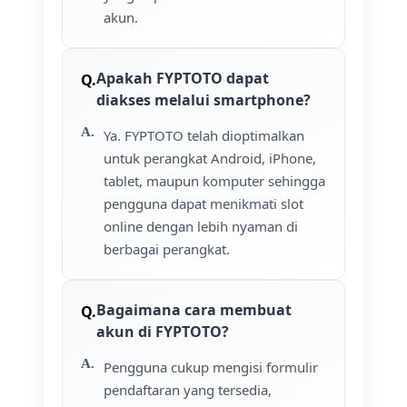
akun.
Apakah FYPTOTO dapat
diakses melalui smartphone?
Ya. FYPTOTO telah dioptimalkan
untuk perangkat Android, iPhone,
tablet, maupun komputer sehingga
pengguna dapat menikmati slot
online dengan lebih nyaman di
berbagai perangkat.
Bagaimana cara membuat
akun di FYPTOTO?
Pengguna cukup mengisi formulir
pendaftaran yang tersedia,