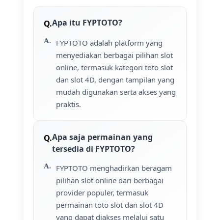
Apa itu FYPTOTO?
FYPTOTO adalah platform yang
menyediakan berbagai pilihan slot
online, termasuk kategori toto slot
dan slot 4D, dengan tampilan yang
mudah digunakan serta akses yang
praktis.
Apa saja permainan yang
tersedia di FYPTOTO?
FYPTOTO menghadirkan beragam
pilihan slot online dari berbagai
provider populer, termasuk
permainan toto slot dan slot 4D
yang dapat diakses melalui satu