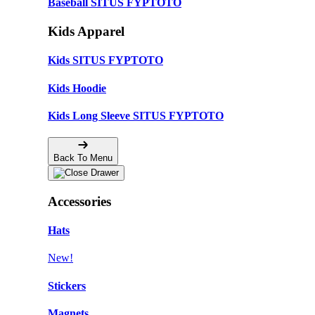
Baseball SITUS FYPTOTO
Kids Apparel
Kids SITUS FYPTOTO
Kids Hoodie
Kids Long Sleeve SITUS FYPTOTO
Back To Menu
Accessories
Hats
New!
Stickers
Magnets