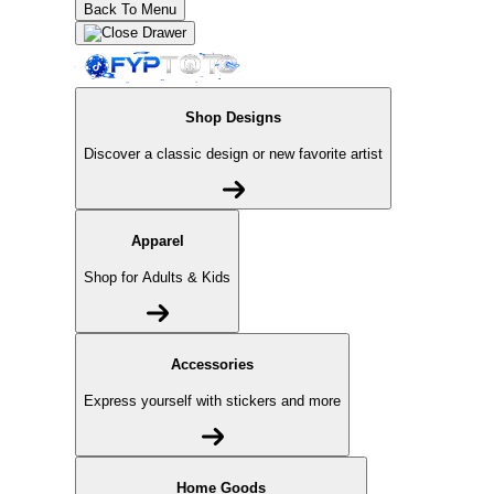
Back To Menu
Shop Designs
Discover a classic design or new favorite artist
Apparel
Shop for Adults & Kids
Accessories
Express yourself with stickers and more
Home Goods