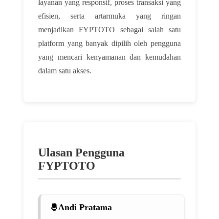
layanan yang responsif, proses transaksi yang
efisien, serta artarmuka yang ringan
menjadikan FYPTOTO sebagai salah satu
platform yang banyak dipilih oleh pengguna
yang mencari kenyamanan dan kemudahan
dalam satu akses.
Ulasan Pengguna
FYPTOTO
Andi Pratama