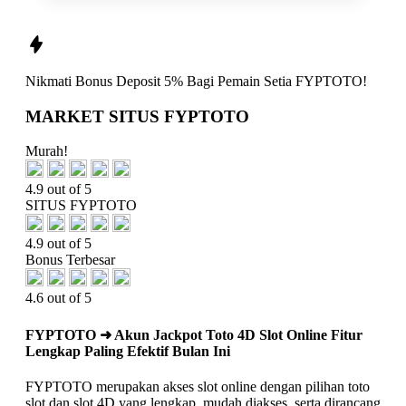
Nikmati
Bonus Deposit 5%
Bagi Pemain Setia
FYPTOTO!
MARKET SITUS FYPTOTO
Murah!
4.9 out of 5
SITUS FYPTOTO
4.9 out of 5
Bonus Terbesar
4.6 out of 5
FYPTOTO ➜ Akun Jackpot Toto 4D Slot Online Fitur
Lengkap Paling Efektif Bulan Ini
FYPTOTO merupakan akses slot online dengan pilihan toto
slot dan slot 4D yang lengkap, mudah diakses, serta dirancang