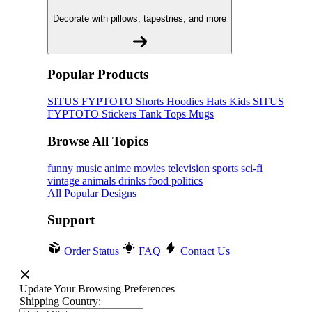
Decorate with pillows, tapestries, and more
Popular Products
SITUS FYPTOTO
Shorts
Hoodies
Hats
Kids SITUS
FYPTOTO
Stickers
Tank Tops
Mugs
Browse All Topics
funny
music
anime
movies
television
sports
sci-fi
vintage
animals
drinks
food
politics
All Popular Designs
Support
Order Status
FAQ
Contact Us
Update Your Browsing Preferences
Shipping Country: